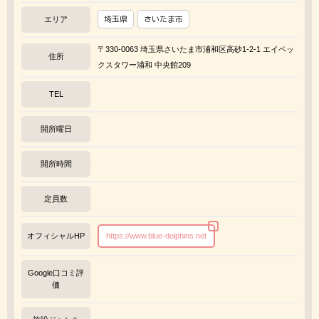
エリア
埼玉県
さいたま市
〒330-0063 埼玉県さいたま市浦和区高砂1-2-1 エイペッ
住所
クスタワー浦和 中央館209
TEL
開所曜日
開所時間
定員数
オフィシャルHP
https://www.blue-dolphins.net
Google口コミ評
価