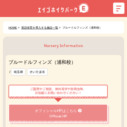
HOME
>
英語保育を導入する施設一覧
>
ブルードルフィンズ（浦和校）
Nursery Information
ブルードルフィンズ（浦和校）
/
埼玉県
さいたま市
ご質問やご相談、無料見学や説明会等、
お気軽にお問い合わせください！
オフィシャルHPはこちら
Official HP