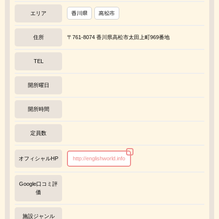
エリア
香川県
高松市
住所
〒761-8074 香川県高松市太田上町969番地
TEL
開所曜日
開所時間
定員数
オフィシャルHP
http://englishworld.info
Google口コミ評
価
施設ジャンル