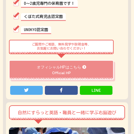
0〜2歳児専門の保育園です！
くぼた式育児法認定園
UNOKYO認定園
ご質問やご相談、無料見学や説明会等、
お気軽にお問い合わせください！
オフィシャルHPはこちら
Official HP
LINE
自然にすらっと英語・職員と一緒に学ぶ右脳遊び