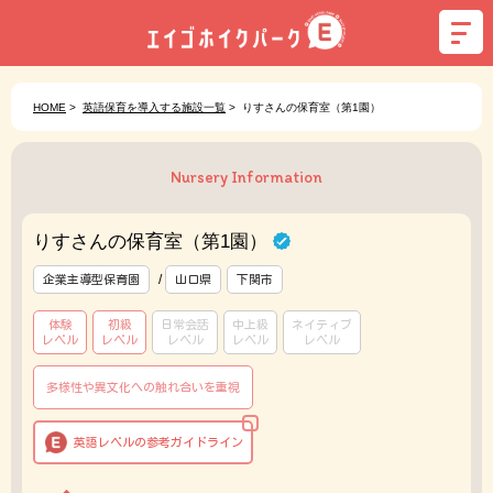
HOME
>
英語保育を導入する施設一覧
>
りすさんの保育室（第1園）
Nursery Information
りすさんの保育室（第1園）
/
企業主導型保育園
山口県
下関市
体験
初級
日常会話
中上級
ネイティブ
レベル
レベル
レベル
レベル
レベル
多様性や異文化への触れ合いを重視
英語レベルの参考ガイドライン