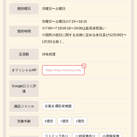
開所曜日
月曜日〜土曜日
月曜日〜土曜日の7:15〜18:15
※7:00〜7:15/18:16〜19:00は延長保育扱い
開所時間
※国民の祝日に関する法律に定める休日及び12月29日〜
1月3日を除く。
定員数
19名程度
オフィシャルHP
https://risu-nursery.com
Google口コミ評
価
施設ジャンル
企業主導型保育園
対象年齢
0歳児
1歳児
2歳児
リトミックあり
一時保育あり
小規模保育