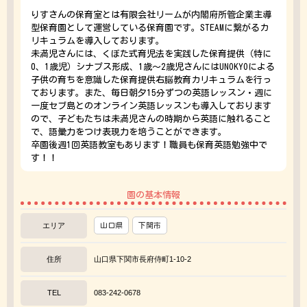
りすさんの保育室とは有限会社リームが内閣府所管企業主導
型保育園として運営している保育園です。STEAMに繋がるカ
リキュラムを導入しております。
未満児さんには、くぼた式育児法を実践した保育提供（特に
0、1歳児）シナプス形成、1歳～2歳児さんにはUNOKYOによる
子供の育ちを意識した保育提供右脳教育カリキュラムを行っ
ております。また、毎日朝夕15分ずつの英語レッスン・週に
一度セブ島とのオンライン英語レッスンも導入しております
ので、子どもたちは未満児さんの時期から英語に触れること
で、語彙力をつけ表現力を培うことができます。
卒園後週1回英語教室もあります！職員も保育英語勉強中で
す！！
園の基本情報
エリア
山口県
下関市
住所
山口県下関市長府侍町1-10-2
TEL
083-242-0678